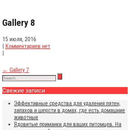
Gallery 8
15 июля, 2016
|
Комментариев нет
|
Post
←
Gallery 7
navigation
Свежие записи
Эффективные средства для удаления пятен,
запахов и шерсти в домах, где есть домашние
животные
Ядовитые приманки для ваших питомцев. На