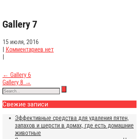
Gallery 7
15 июля, 2016
|
Комментариев нет
|
Post
←
Gallery 6
Gallery 8
→
navigation
Свежие записи
Эффективные средства для удаления пятен,
запахов и шерсти в домах, где есть домашние
животные