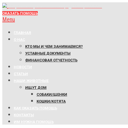
Общество защиты животных города Новороссийска
ОКАЗАТЬ ПОМОЩЬ
Menu
ГЛАВНАЯ
О НАС
КТО МЫ И ЧЕМ ЗАНИМАЕМСЯ?
УСТАВНЫЕ ДОКУМЕНТЫ
ФИНАНСОВАЯ ОТЧЕТНОСТЬ
НОВОСТИ
СТАТЬИ
НАШИ ЖИВОТНЫЕ
ИЩУТ ДОМ
СОБАКИ/ЩЕНКИ
КОШКИ/КОТЯТА
КАК ОКАЗАТЬ ПОМОЩЬ
КОНТАКТЫ
ИМ НУЖНА ПОМОЩЬ