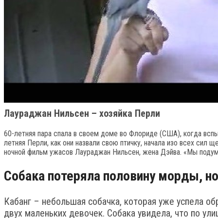
Лаураджан Нильсен – хозяйка Перли
60-летняя пара спала в своем доме во Флориде (США), когда вспых
летняя Перли, как они назвали свою птичку, начала изо всех сил 
ночной фильм ужасов Лаураджан Нильсен, жена Дэйва. «Мы подумал
Собака потеряла половину морды, но
Кабанг – небольшая собачка, которая уже успела об
двух маленьких девочек. Собака увидела, что по ули