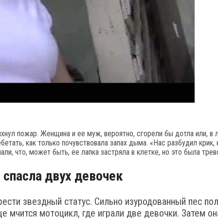
нул пожар. Женщина и ее муж, вероятно, сгорели бы дотла или, в л
щебетать, как только почувствовала запах дыма. «Нас разбудил крик
и, что, может быть, ее лапка застряла в клетке, но это была трев
 спасла двух девочек
рести звездный статус. Сильно изуродованный пес пол
це мчится мотоцикл, где играли две девочки. Затем он