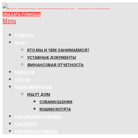
Общество защиты животных города Новороссийска
ОКАЗАТЬ ПОМОЩЬ
Menu
ГЛАВНАЯ
О НАС
КТО МЫ И ЧЕМ ЗАНИМАЕМСЯ?
УСТАВНЫЕ ДОКУМЕНТЫ
ФИНАНСОВАЯ ОТЧЕТНОСТЬ
НОВОСТИ
СТАТЬИ
НАШИ ЖИВОТНЫЕ
ИЩУТ ДОМ
СОБАКИ/ЩЕНКИ
КОШКИ/КОТЯТА
КАК ОКАЗАТЬ ПОМОЩЬ
КОНТАКТЫ
ИМ НУЖНА ПОМОЩЬ