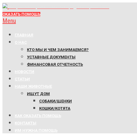
Общество защиты животных города Новороссийска
ОКАЗАТЬ ПОМОЩЬ
Menu
ГЛАВНАЯ
О НАС
КТО МЫ И ЧЕМ ЗАНИМАЕМСЯ?
УСТАВНЫЕ ДОКУМЕНТЫ
ФИНАНСОВАЯ ОТЧЕТНОСТЬ
НОВОСТИ
СТАТЬИ
НАШИ ЖИВОТНЫЕ
ИЩУТ ДОМ
СОБАКИ/ЩЕНКИ
КОШКИ/КОТЯТА
КАК ОКАЗАТЬ ПОМОЩЬ
КОНТАКТЫ
ИМ НУЖНА ПОМОЩЬ