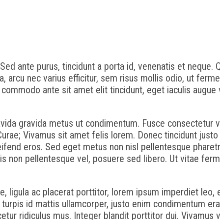
 Sed ante purus, tincidunt a porta id, venenatis et neque
arcu nec varius efficitur, sem risus mollis odio, ut ferme
ommodo ante sit amet elit tincidunt, eget iaculis augue v
ravida gravida metus ut condimentum. Fusce consectetur v
a Curae; Vivamus sit amet felis lorem. Donec tincidunt just
eleifend eros. Sed eget metus non nisl pellentesque pharet
is non pellentesque vel, posuere sed libero. Ut vitae fer
re, ligula ac placerat porttitor, lorem ipsum imperdiet leo
, turpis id mattis ullamcorper, justo enim condimentum erat
ur ridiculus mus. Integer blandit porttitor dui. Vivamus v