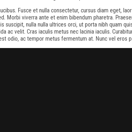
ibus. Fusce et nulla consectetur, cursus diam eget, laoree
ed. Morbi viverra ante et enim bibendum pharetra. Praesent 
sis suscipit, nulla nulla ultrices orci, ut porta nibh quam q
da ac velit. Cras iaculis metus nec lacinia iaculis. Curabit
 est odio, ac tempor metus fermentum at. Nunc vel eros pel