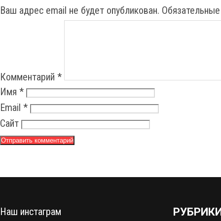
t
Ваш адрес email не будет опубликован.
Обязательные
n
a
v
i
Комментарий
*
g
Имя
*
a
Email
*
t
Сайт
i
o
n
Наш инстаграм
РУБРИК