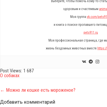
Выберите, чтобы помочь кому-то стат
здоровым и счастливым
anima
Моя группа
vk.com/pets91
и книга о поиске пропавшего питом
pets911.ru
Моя профессиональная страница, где 
жизнь бездомных животных вместе
https:
Post Views:
1 687
О собаках
P
←
Можно ли кошке есть мороженое?
o
Добавить комментарий
s