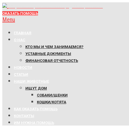
Общество защиты животных города Новороссийска
ОКАЗАТЬ ПОМОЩЬ
Menu
ГЛАВНАЯ
О НАС
КТО МЫ И ЧЕМ ЗАНИМАЕМСЯ?
УСТАВНЫЕ ДОКУМЕНТЫ
ФИНАНСОВАЯ ОТЧЕТНОСТЬ
НОВОСТИ
СТАТЬИ
НАШИ ЖИВОТНЫЕ
ИЩУТ ДОМ
СОБАКИ/ЩЕНКИ
КОШКИ/КОТЯТА
КАК ОКАЗАТЬ ПОМОЩЬ
КОНТАКТЫ
ИМ НУЖНА ПОМОЩЬ