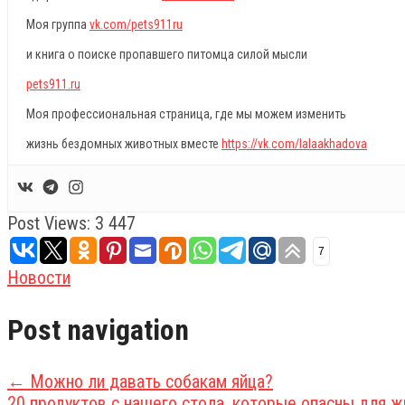
Моя группа
vk.com/pets911ru
и книга о поиске пропавшего питомца силой мысли
pets911.ru
Моя профессиональная страница, где мы можем изменить
жизнь бездомных животных вместе
https://vk.com/lalaakhadova
Post Views:
3 447
7
Новости
Post navigation
←
Можно ли давать собакам яйца?
20 продуктов с нашего стола, которые опасны для 