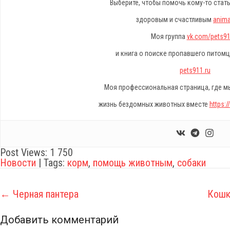
Выберите, чтобы помочь кому-то стат
здоровым и счастливым
anima
Моя группа
vk.com/pets91
и книга о поиске пропавшего питом
pets911.ru
Моя профессиональная страница, где 
жизнь бездомных животных вместе
https:
Post Views:
1 750
Новости
| Tags:
корм
,
помощь животным
,
собаки
P
←
Черная пантера
Кошк
o
Добавить комментарий
s