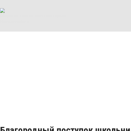
Общество защиты животных города
Новороссийска
Благородный поступок школьни