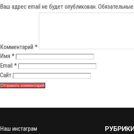
t
Ваш адрес email не будет опубликован.
Обязательные
n
a
v
i
Комментарий
*
g
Имя
*
a
Email
*
t
Сайт
i
o
n
Наш инстаграм
РУБРИК