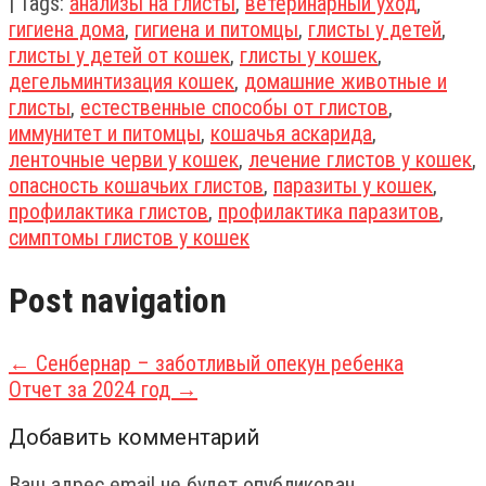
| Tags:
анализы на глисты
,
ветеринарный уход
,
гигиена дома
,
гигиена и питомцы
,
глисты у детей
,
глисты у детей от кошек
,
глисты у кошек
,
дегельминтизация кошек
,
домашние животные и
глисты
,
естественные способы от глистов
,
иммунитет и питомцы
,
кошачья аскарида
,
ленточные черви у кошек
,
лечение глистов у кошек
,
опасность кошачьих глистов
,
паразиты у кошек
,
профилактика глистов
,
профилактика паразитов
,
симптомы глистов у кошек
Post navigation
←
Сенбернар – заботливый опекун ребенка
Отчет за 2024 год
→
Добавить комментарий
Ваш адрес email не будет опубликован.